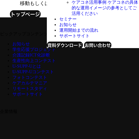
ケアコネ活用事例
ケアコネの具体
移動もしくは削除された可能性があります。
的な運用イメージの参考としてご
トップページ
活用ください
セミナー
お知らせ
運用開始までの流れ
ピックアップコンテンツ
サポートサイト
お知らせ
資料ダウンロード
お問い合わせ
学生応援プロジェクト
介護記録ICT化診断
生産性向上コンテスト
U-SUPP-Uとは
U-SUPP-Uコンテスト
フォトコンテスト
ケアカルテマニア
リモートスタディ
サポートサイト
企業情報