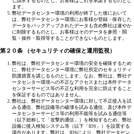
し請求するものとし、お客様はこれを承諾するものとし
ます。
弊社データセンター環境の利用が終了した後において
は、弊社データセンター環境にお客様が登録・保存した
データをバックアップされたデータも含め弊社は速やか
に削除するものとし、お客様はそのデータを参照・閲
覧・操作・取得等することができないものとします。
第２０条 （セキュリティの確保と運用監視）
弊社は、弊社データセンター環境の安全を確保するため
に、弊社データセンター環境に弊社所定のセキュリティ
防護措置を講じるものとします。なお、弊社は、弊社デ
ータセンター環境への不正なアクセスまたは本件データ
センターサービス等の不正な利用を完全に防止すること
を保証するものではありません。
弊社は、弊社データセンター環境に対して不正侵入を試
みる通信、弊社設備等の破壊を試みる通信、及び本件デ
ータセンターサービス等の利用不能等を試みる通信等
（以下総称して「攻撃的通信」）を検知するため、弊社
設備に侵入検知システム等（以下「IDS」）を設置する
場合があります。弊社は、IDSにより、弊社データセン