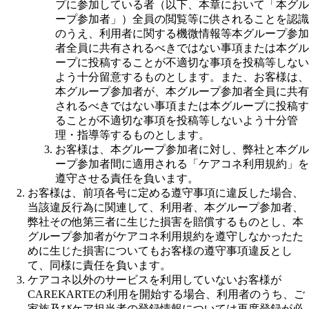
プに参加している者（以下、本章において「本グル
ープ参加者」）全員の閲覧等に供されることを認識
のうえ、利用者に関する機微情報等本グループ参加
者全員に共有されるべきではない事項または本グル
ープに投稿することが不適切な事項を投稿等しない
よう十分留意するものとします。また、お客様は、
本グループ参加者が、本グループ参加者全員に共有
されるべきではない事項または本グループに投稿す
ることが不適切な事項を投稿等しないよう十分管
理・指導等するものとします。
お客様は、本グループ参加者に対し、弊社と本グル
ープ参加者間に適用される「ケアコネ利用規約」を
遵守させる責任を負います。
お客様は、前項各号に定める遵守事項に違反した場合、
当該違反行為に関連して、利用者、本グループ参加者、
弊社その他第三者に生じた損害を賠償するものとし、本
グループ参加者がケアコネ利用規約を遵守しなかったた
めに生じた損害についてもお客様の遵守事項違反とし
て、同様に責任を負います。
ケアコネ以外のサービスを利用していないお客様が
CAREKARTEの利用を開始する場合、利用者のうち、ご
家族及びケア担当者の登録情報については再度登録が必