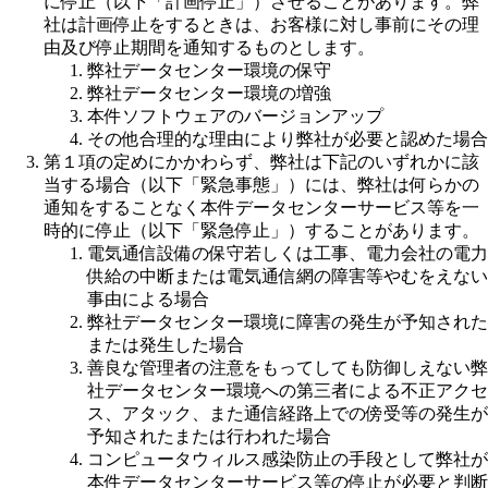
に停止（以下「計画停止」）させることがあります。弊
社は計画停止をするときは、お客様に対し事前にその理
由及び停止期間を通知するものとします。
弊社データセンター環境の保守
弊社データセンター環境の増強
本件ソフトウェアのバージョンアップ
その他合理的な理由により弊社が必要と認めた場合
第１項の定めにかかわらず、弊社は下記のいずれかに該
当する場合（以下「緊急事態」）には、弊社は何らかの
通知をすることなく本件データセンターサービス等を一
時的に停止（以下「緊急停止」）することがあります。
電気通信設備の保守若しくは工事、電力会社の電力
供給の中断または電気通信網の障害等やむをえない
事由による場合
弊社データセンター環境に障害の発生が予知された
または発生した場合
善良な管理者の注意をもってしても防御しえない弊
社データセンター環境への第三者による不正アクセ
ス、アタック、また通信経路上での傍受等の発生が
予知されたまたは行われた場合
コンピュータウィルス感染防止の手段として弊社が
本件データセンターサービス等の停止が必要と判断