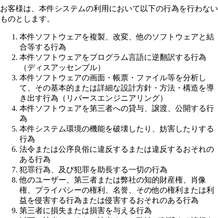
お客様は、本件システムの利用において以下の行為を行わない
ものとします。
本件ソフトウェアを複製、改変、他のソフトウェアと結
合等する行為
本件ソフトウェアをプログラム言語に逆翻訳する行為
（ディスアッセンブル）
本件ソフトウェアの画面・帳票・ファイル等を分析し
て、その基本的または詳細な設計方針・方法・構造を導
き出す行為（リバースエンジニアリング）
本件ソフトウェアを第三者への貸与、譲渡、公開する行
為
本件システム環境の機能を破壊したり、妨害したりする
行為
法令または公序良俗に違反するまたは違反するおそれの
ある行為
犯罪行為、及び犯罪を助長する一切の行為
他のユーザー、第三者または弊社の知的財産権、肖像
権、プライバシーの権利、名誉、その他の権利または利
益を侵害する行為または侵害するおそれのある行為
第三者に損失または損害を与える行為