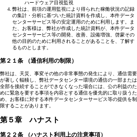
ハードウェア目視監視
弊社は、前項の運用監視により得られた稼働状況の記録
の集計・分析に基づいた統計資料を作成し、本件データ
センターサービス等の安定運用のために利用します。ま
た、お客様は、弊社が作成した統計資料が、本件データ
センターサービス等の開発、改善、設備増強、啓蒙その
他の目的のために利用されることがあることを、了解す
るものとします。
第２１条 （通信利用の制限）
弊社は、天災、事変その他の非常事態の発生により、通信需要
が著しく輻輳し、弊社データセンター環境の通信の一部または
全部を接続することができなくなった場合には、公の利益のた
めに緊急を要する事項を内容とする通信を優先的に取り扱うた
め、お客様に対する本件データセンターサービス等の提供を制
限することがあります。
第５章 ハナスト
第２２条 （ハナスト利用上の注意事項）