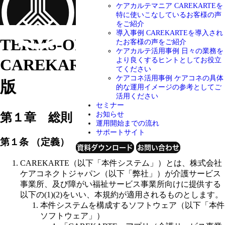
ケアカルテマニア
CAREKARTEを
特に使いこなしているお客様の声
をご紹介
導入事例
CAREKARTEを導入され
TERMS-OF-SERVICE
たお客様の声をご紹介
ケアカルテ活用事例
日々の業務を
CAREKARTE利用規約 第８.３
より良くするヒントとしてお役立
てください
ケアコネ活用事例
ケアコネの具体
版
的な運用イメージの参考としてご
活用ください
セミナー
お知らせ
第１章 総則
運用開始までの流れ
サポートサイト
第１条 （定義）
資料ダウンロード
お問い合わせ
CAREKARTE（以下「本件システム」）とは、株式会社
ケアコネクトジャパン（以下「弊社」）が介護サービス
事業所、及び障がい福祉サービス事業所向けに提供する
以下の(1)(2)をいい、本規約が適用されるものとします。
本件システムを構成するソフトウェア（以下「本件
ソフトウェア」）