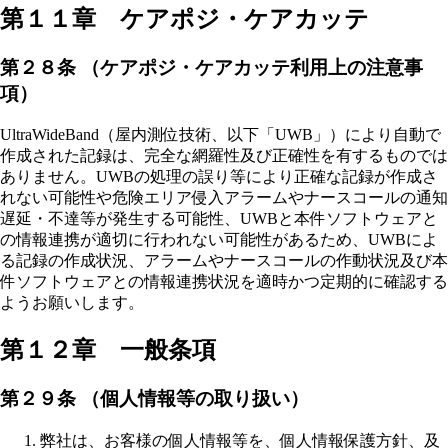
第１１章 ケアポジ・ケアカッテ
第２８条 （ケアポジ・ケアカッテ利用上の注意事
項）
UltraWideBand（屋内測位技術、以下「UWB」）により自動で
作成された記録は、完全な網羅性及び正確性を有するものでは
ありません。UWBの処理の誤り等により正確な記録が作成さ
れない可能性や危険エリア侵入アラームやナースコールの通知
遅延・不達等が発生する可能性、UWBと本件ソフトウェアと
の情報連携が適切に行われない可能性があるため、UWBによ
る記録の作成状況、アラームやナースコールの作動状況及び本
件ソフトウェアとの情報連携状況を適時かつ定期的に確認する
ようお願いします。
第１２章 一般条項
第２９条 （個人情報等の取り扱い）
弊社は、お客様の個人情報等を、個人情報保護方針、及