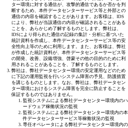
ター環境に対する通信が、攻撃的通信であるか否かを判
断するため、本件データセンターサービス等と外部との
通信の内容を確認することがあります。お客様は、IDS
により、弊社が当該通信の内容が確認されることがある
ことを、あらかじめ了解するものとします。弊社は、
IDSにより得られた通信の記録の集計・分析に基づいた
統計資料を作成し、本件データセンターサービス等の安
全性向上等のために利用します。また、お客様は、弊社
が作成した統計資料が、本件データセンターサービス等
の開発、改善、設備増強、啓蒙その他の目的のために利
用されることがあることを、了解するものとします。
弊社は、弊社データセンター環境の安定運用などのため
に下記の運用監視を行いシステム障害の予見、防護措置
を講じるものとします。なお、弊社は、弊社データセン
ター環境におけるシステム障害を完全に防止することを
保証するものではありません。
監視システムによる弊社データセンター環境内のハ
ードウェア稼働状況の監視
監視システムによる弊社データセンター環境内の本
件データセンターサービス等稼働状況の監視
専任オペレータによる弊社データセンター環境内の