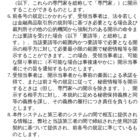
（以下、これらの専門家を総称して「専門家」）に開示
することができるものとします。
前各号の規定にかかわらず、受領当事者は、法令若しく
は金融商品取引所の規則等に基づき必要となる場合及び
裁判所その他の公的機関から強制力のある開示の命令ま
たは要請を受けた場合（以下「要請等」と総称しま
す。）、当該要請等の範囲内かつ要請等で必要となる開
示の相手方に対して必要最小限の範囲で秘密情報等を開
示することができます。この場合、受領当事者は、可能
な限り事前に（不可能な場合は事後速やかに）開示当事
者にその旨を通知するものとします。
受領当事者は、開示当事者から事前の書面による承諾を
得て、または前２号の規定に従って、秘密情報等を開示
するときは（但し、専門家への開示を除きます。）、開
示する相手方に対し、本規約に定める秘密保持義務と同
等の義務を課し、その義務の履行につき責任を負うもの
とします。
本件システムと第三者のシステムの間で相互に提供され
る情報は、弊社と当該第三者の間で締結された使用許諾
契約に基づいて提供され、前各号の規定に準じているも
のとします。