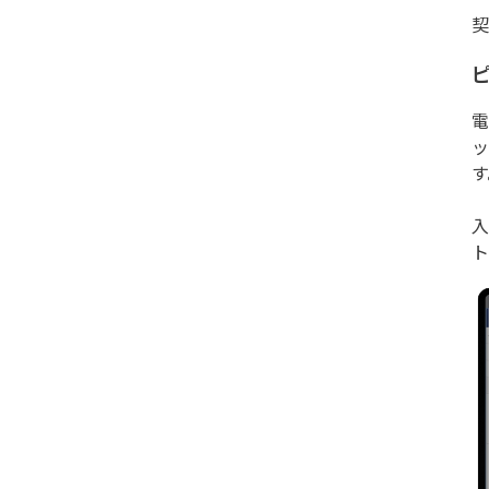
契
電
ッ
す
入
ト