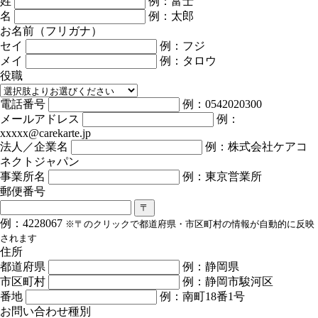
姓
例：富士
名
例：太郎
お名前（フリガナ）
セイ
例：フジ
メイ
例：タロウ
役職
電話番号
例：0542020300
メールアドレス
例：
xxxxx@carekarte.jp
法人／企業名
例：株式会社ケアコ
ネクトジャパン
事業所名
例：東京営業所
郵便番号
〒
例：4228067
※〒のクリックで都道府県・市区町村の情報が自動的に反映
されます
住所
都道府県
例：静岡県
市区町村
例：静岡市駿河区
番地
例：南町18番1号
お問い合わせ種別