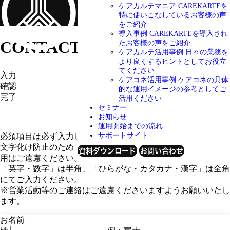
ケアカルテマニア
CAREKARTEを
特に使いこなしているお客様の声
をご紹介
導入事例
CAREKARTEを導入され
CONTACT
お問い合わせ
たお客様の声をご紹介
ケアカルテ活用事例
日々の業務を
より良くするヒントとしてお役立
てください
入力
ケアコネ活用事例
ケアコネの具体
確認
的な運用イメージの参考としてご
完了
活用ください
セミナー
お知らせ
運用開始までの流れ
サポートサイト
必須項目は必ず入力してください。
文字化け防止のため「半角カタカナ」「特殊記号・外字」の使
資料ダウンロード
お問い合わせ
用はご遠慮ください。
「英字・数字」は半角、「ひらがな・カタカナ・漢字」は全角
にてご入力ください。
※営業活動等のご連絡はご遠慮くださいますようお願いいたし
ます。
お名前