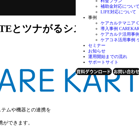
料金プラン
補助金対応につい
LIFE対応について
事例
ケアカルテマニア
ARTEとツナがるシステムや機器
導入事例
CAREK
ケアカルテ活用事
ケアコネ活用事例
セミナー
お知らせ
運用開始までの流れ
サポートサイト
資料ダウンロード
お問い合わ
システムや機器との連携を
携ができます。