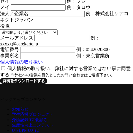
セイ
例：フジ
メイ
例：タロウ
法人／企業名
例：株式会社ケアコ
ネクトジャパン
役職
メールアドレス
例：
xxxxx@carekarte.jp
電話番号
例：0542020300
事業所名
例：東京営業所
個人情報の取り扱い
個人情報の取り扱い、弊社に対する営業ではない事に同意
する
※弊社への営業を目的としたお問い合わせはご遠慮下さい。
資料をダウンロードする
ピックアップコンテンツ
お知らせ
学生応援プロジェクト
介護記録ICT化診断
生産性向上コンテスト
U-SUPP-Uとは