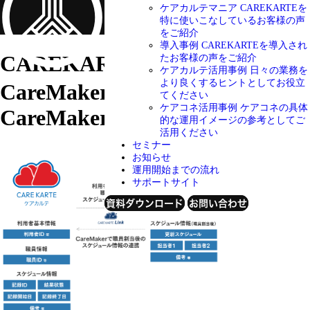
ケアカルテマニア
CAREKARTEを
特に使いこなしているお客様の声
をご紹介
導入事例
CAREKARTEを導入され
CAREKARTE Link
株式会社
たお客様の声をご紹介
ケアカルテ活用事例
日々の業務を
より良くするヒントとしてお役立
CareMaker
てください
ケアコネ活用事例
ケアコネの具体
CareMaker
的な運用イメージの参考としてご
活用ください
セミナー
お知らせ
運用開始までの流れ
サポートサイト
資料ダウンロード
お問い合わせ