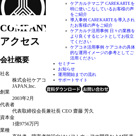
ケアカルテマニア
CAREKARTEを
特に使いこなしているお客様の声
をご紹介
導入事例
CAREKARTEを導入され
COMPANY-INFO
会社概要・
たお客様の声をご紹介
ケアカルテ活用事例
日々の業務を
より良くするヒントとしてお役立
アクセス
てください
ケアコネ活用事例
ケアコネの具体
的な運用イメージの参考としてご
会社概要
活用ください
セミナー
お知らせ
社名
運用開始までの流れ
株式会社ケアコネクトジャパン CARE CONNECT
サポートサイト
JAPAN,Inc.
資料ダウンロード
お問い合わせ
創業
2003年2月
代表者
代表取締役会長兼社長 CEO 齋藤 芳久
資本金
1億9756万円
業種