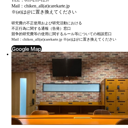
Mail：chiken_all(at)carekarte.jp
※(at)は@に置き換えてください
研究費の不正使用および研究活動における
不正行為に関する通報（告発）窓口
競争的研究費等の使用に関するルール等についての相談窓口
Mail：chiken_all(at)carekarte.jp ※(at)は@に置き換えてください
Google Map