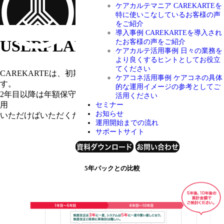
ケアカルテマニア
CAREKARTEを
特に使いこなしているお客様の声
をご紹介
導入事例
CAREKARTEを導入され
USERPLAN
料金プラン
たお客様の声をご紹介
ケアカルテ活用事例
日々の業務を
より良くするヒントとしてお役立
てください
CAREKARTEは、初期費用と年額保守でご利用いただけま
ケアコネ活用事例
ケアコネの具体
す。
的な運用イメージの参考としてご
2年目以降は年額保守費用のみで運用可能ですので、長くご利
活用ください
用
セミナー
お知らせ
いただけばいただくだけトータルコストが抑えられます。
運用開始までの流れ
サポートサイト
資料ダウンロード
お問い合わせ
5年パックとの比較