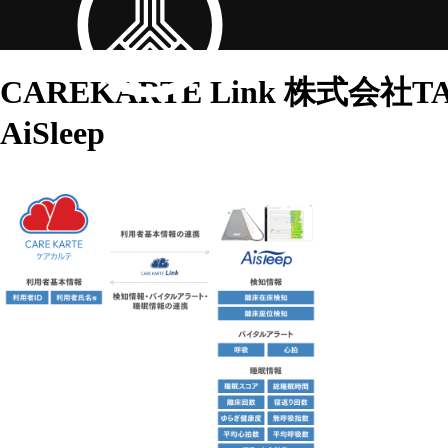
CAREKARTE Link
株式会社T
AiSleep