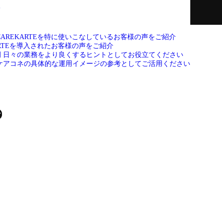
て
CAREKARTEを特に使いこなしているお客様の声をご紹介
ARTEを導入されたお客様の声をご紹介
例
日々の業務をより良くするヒントとしてお役立てください
ケアコネの具体的な運用イメージの参考としてご活用ください
せ