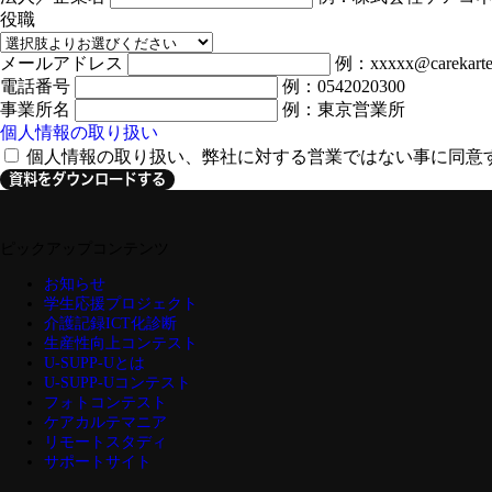
役職
メールアドレス
例：xxxxx@carekarte
電話番号
例：0542020300
事業所名
例：東京営業所
個人情報の取り扱い
個人情報の取り扱い、弊社に対する営業ではない事に同意
資料をダウンロードする
ピックアップコンテンツ
お知らせ
学生応援プロジェクト
介護記録ICT化診断
生産性向上コンテスト
U-SUPP-Uとは
U-SUPP-Uコンテスト
フォトコンテスト
ケアカルテマニア
リモートスタディ
サポートサイト