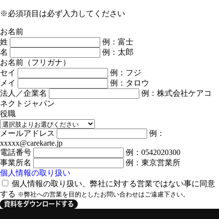
※必須項目は必ず入力してください
お名前
姓
例：富士
名
例：太郎
お名前（フリガナ）
セイ
例：フジ
メイ
例：タロウ
法人／企業名
例：株式会社ケアコ
ネクトジャパン
役職
メールアドレス
例：
xxxxx@carekarte.jp
電話番号
例：0542020300
事業所名
例：東京営業所
個人情報の取り扱い
個人情報の取り扱い、弊社に対する営業ではない事に同意
する
※弊社への営業を目的としたお問い合わせはご遠慮下さい。
資料をダウンロードする