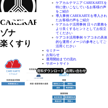
ケアカルテマニア
CAREKARTEを
特に使いこなしているお客様の声
をご紹介
導入事例
CAREKARTEを導入され
CAREKARTE Link
株式会社レ
たお客様の声をご紹介
ケアカルテ活用事例
日々の業務を
より良くするヒントとしてお役立
ゾナ
てください
ケアコネ活用事例
ケアコネの具体
楽くすり
的な運用イメージの参考としてご
活用ください
セミナー
お知らせ
運用開始までの流れ
サポートサイト
資料ダウンロード
お問い合わせ