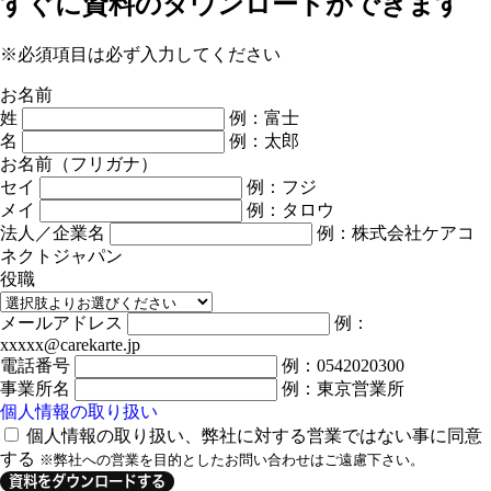
すぐに資料のダウンロードができます
※必須項目は必ず入力してください
お名前
姓
例：富士
名
例：太郎
お名前（フリガナ）
セイ
例：フジ
メイ
例：タロウ
法人／企業名
例：株式会社ケアコ
ネクトジャパン
役職
メールアドレス
例：
xxxxx@carekarte.jp
電話番号
例：0542020300
事業所名
例：東京営業所
個人情報の取り扱い
個人情報の取り扱い、弊社に対する営業ではない事に同意
する
※弊社への営業を目的としたお問い合わせはご遠慮下さい。
資料をダウンロードする