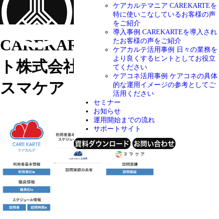
ケアカルテマニア
CAREKARTEを
特に使いこなしているお客様の声
をご紹介
導入事例
CAREKARTEを導入され
CAREKARTE Link
ホームネッ
たお客様の声をご紹介
ケアカルテ活用事例
日々の業務を
より良くするヒントとしてお役立
ト株式会社
てください
ケアコネ活用事例
ケアコネの具体
スマケア
的な運用イメージの参考としてご
活用ください
セミナー
お知らせ
運用開始までの流れ
サポートサイト
資料ダウンロード
お問い合わせ