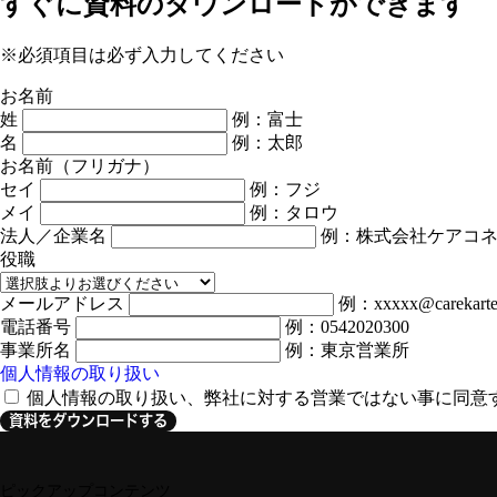
すぐに資料のダウンロードができます
※必須項目は必ず入力してください
お名前
姓
例：富士
名
例：太郎
お名前（フリガナ）
セイ
例：フジ
メイ
例：タロウ
法人／企業名
例：株式会社ケアコ
役職
メールアドレス
例：xxxxx@carekarte
電話番号
例：0542020300
事業所名
例：東京営業所
個人情報の取り扱い
個人情報の取り扱い、弊社に対する営業ではない事に同意
資料をダウンロードする
ピックアップコンテンツ