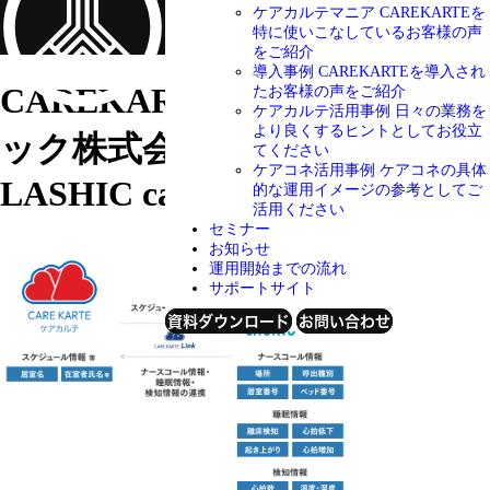
ケアカルテマニア
CAREKARTEを
特に使いこなしているお客様の声
をご紹介
導入事例
CAREKARTEを導入され
CAREKARTE Link
インフィ
たお客様の声をご紹介
ケアカルテ活用事例
日々の業務を
より良くするヒントとしてお役立
ック株式会社
てください
ケアコネ活用事例
ケアコネの具体
LASHIC care
的な運用イメージの参考としてご
活用ください
セミナー
お知らせ
運用開始までの流れ
サポートサイト
資料ダウンロード
お問い合わせ