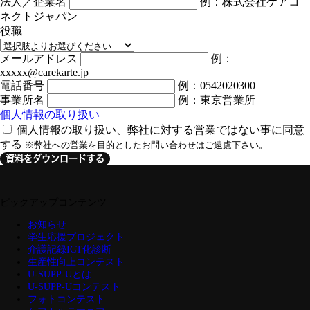
法人／企業名
例：株式会社ケアコ
ネクトジャパン
役職
メールアドレス
例：
xxxxx@carekarte.jp
電話番号
例：0542020300
事業所名
例：東京営業所
個人情報の取り扱い
個人情報の取り扱い、弊社に対する営業ではない事に同意
する
※弊社への営業を目的としたお問い合わせはご遠慮下さい。
資料をダウンロードする
ピックアップコンテンツ
お知らせ
学生応援プロジェクト
介護記録ICT化診断
生産性向上コンテスト
U-SUPP-Uとは
U-SUPP-Uコンテスト
フォトコンテスト