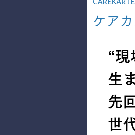
CAREKARTE 
ケアカ
“
生
先
世