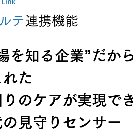
Link
ルテ
連携機能
現場を知る企業”だか
まれた
回りのケアが実現で
代の見守りセンサー