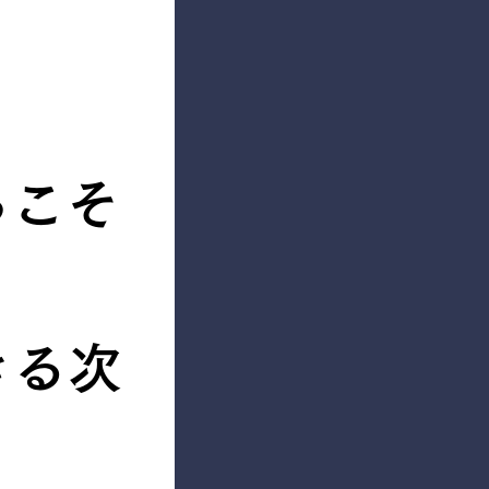
らこそ
きる次