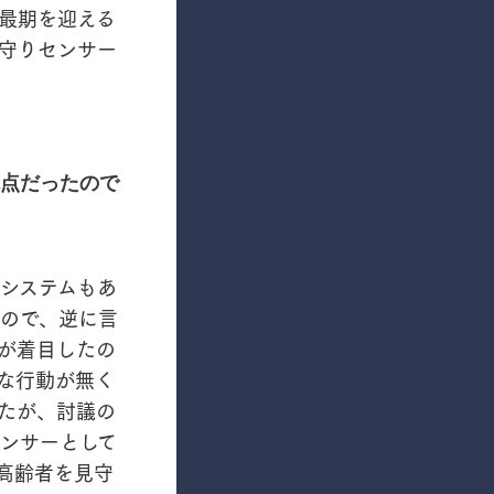
最期を迎える
守りセンサー
点だったので
システムもあ
ので、逆に言
が着目したの
な行動が無く
たが、討議の
ンサーとして
高齢者を見守