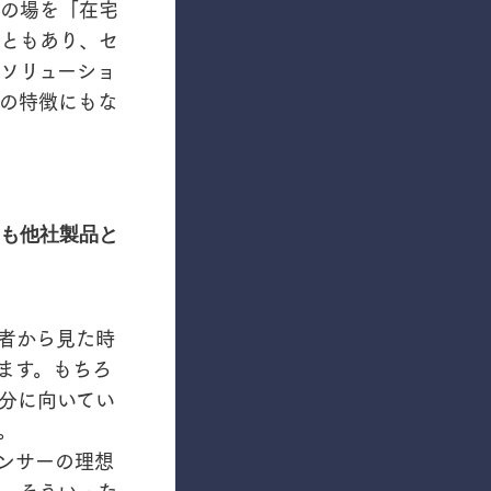
の場を「在宅
ともあり、セ
ソリューショ
つの特徴にもな
も他社製品と
者から見た時
ます。もちろ
分に向いてい
。
ンサーの理想
。そういった