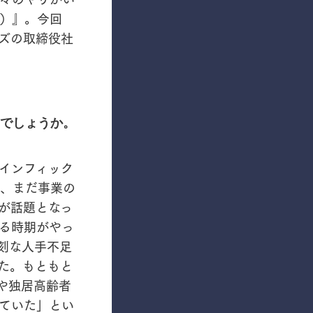
ク）』。今回
ズの取締役社
でしょうか。
インフィック
前、まだ事業の
題が話題となっ
る時期がやっ
刻な人手不足
た。もともと
や独居高齢者
ていた」とい