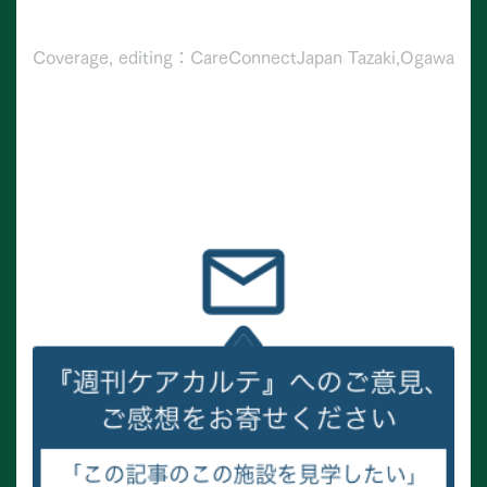
Coverage, editing：CareConnectJapan Tazaki,Ogawa