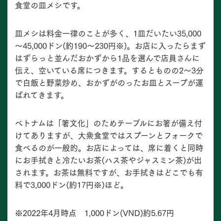
食堂の皿メシです。
皿メシは料金一律のことが多く、1皿だいたい35,000
～45,000ドン(約190～230円※)。お店に入ったらまず
はずらっと並んだおかずから1品を選んで店員さんに
伝え、空いている席につきます。するとものの2～3分
で白飯と野菜炒め、おかずがのったお皿とスープが運
ばれてきます。
ベトナムは「箸文化」のためテーブルにお箸が備え付
けてありますが、大衆食堂ではスプーンとフォークで
食べるのが一般的。お店によっては、席に着くと同時
にお手拭きと冷たいお茶(ハス茶やジャスミン茶)が出
されます。お茶は無料ですが、お手拭きはどこでも有
料で3,000ドン(約17円※)ほど。
※2022年4月時点 1,000ドン(VND)約5.67円