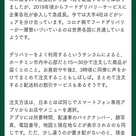
ましたが、2019年頃からフードデリバリ―サービスに
企業各社が参入して急成長。今では大手4社ほどがシ
ェアを分け合っています。コロナ禍でフードデリバリ
ーが一層勢いづいているのは世界各国に共通している
ようです。
デリバリーをよく利用するというサンさんによると、
ホーチミン市内中心部だと15～30分で注文した商品が
届くとのこと。お昼前や午後2、3時頃に同僚に声をか
けてまとめて注文することもしばしば。まとめて注文
すると配送料の割引サービスもあるそうです。
注文方法は、日本とほぼ同じでスマートフォン専用ア
プリからお店やメニューを選択。
アプリには所要時間、配達車のバイクナンバー、顔写
真、電話番号、地図と現在地などが表示されるのも同
じです。ただ、少し違うのが置き配がないのと、現金