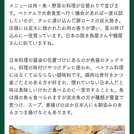
メニューは肉・魚・野菜の料理が日替わりで並びま
す。ベトナムで大衆食堂へ行く機会があれば一度は試
したいのが、タレに漬け込んだ豚ロースの炭火焼き。
店頭には炭火に焼かれたお肉の香りが漂い、客の呼び
込みに一役買っています。日本の焼き鳥屋さんや鰻屋
さんに似ていますね。
日本料理の醤油の位置づけにあるのが魚醤のヌックマ
ム。料理の味付けやつけダレに使われ、ベトナム料理
にはなくてはならない調味料です。鶏肉は骨付きかつ
歯ごたえのある方が好まれ、慣れていない日本人だと
味は美味しいけれど食べるのに一苦労することも。魚
は海の魚も食べられますが淡水魚の方が種類が豊富で
煮つけ、スープ、素揚げのほか日本人にも馴染みのあ
るさつま揚げなどもあります。