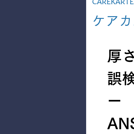
CAREKARTE 
ケアカ
厚
誤
ー
AN