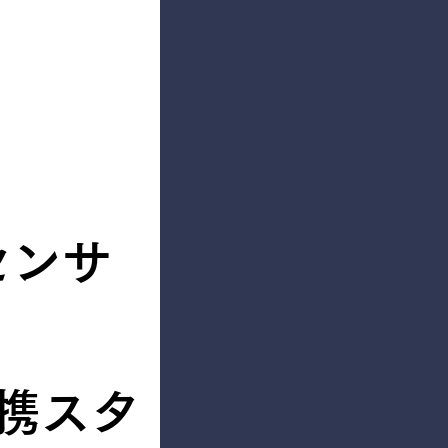
センサ
連携スタ