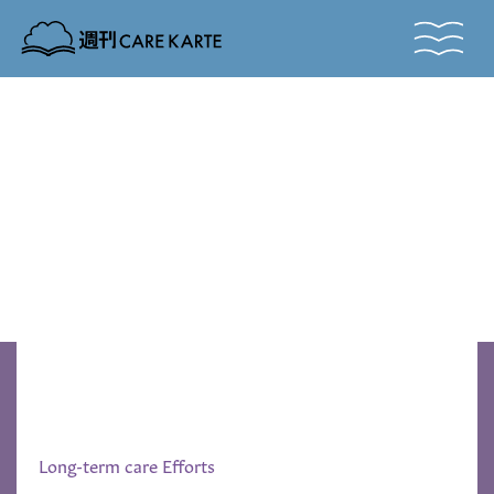
Vol.
TUNAgu
IKAsu
IKAsu
TUNAgu
Vol.
Long-term care Efforts