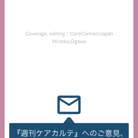
Coverage, editing：CareConnectJapan
Hiraoka,Ogawa