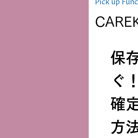
Pick up Func
CARE
保
ぐ
確
方