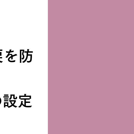
戻を防
の設定