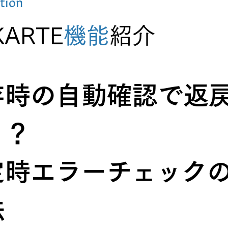
tion
KARTE
機能
紹介
存時の自動確認で返
！？
定時エラーチェック
法