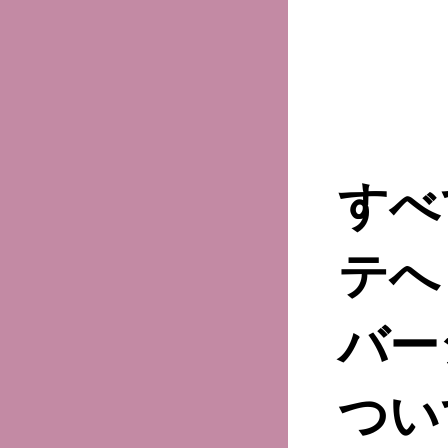
すべ
テへ
バー
つい