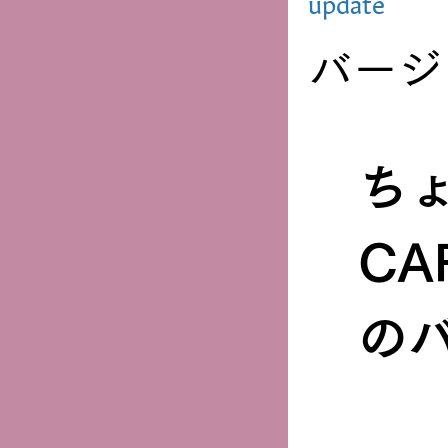
update
バージ
ち
CA
の