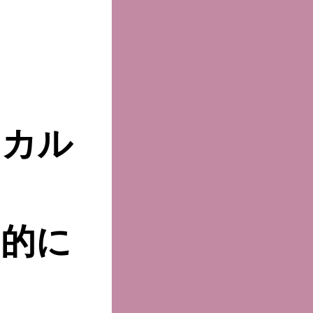
アカル
的に