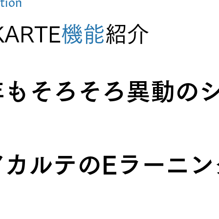
tion
KARTE
機能
紹介
年もそろそろ異動の
！
アカルテのEラーニン
！