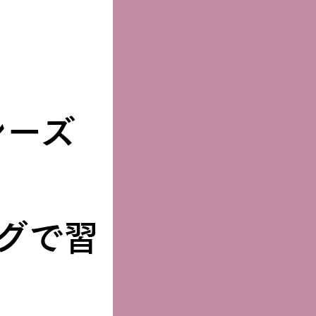
シーズ
グで習