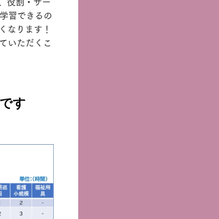
が、役割・サー
学習できるの
なくなります！
ていただくこ
です