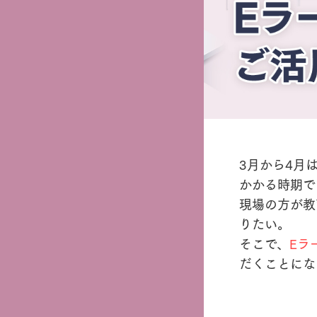
3月から4月
かかる時期で
現場の方が教
りたい。
そこで、
Eラ
だくことにな