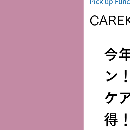
Pick up Func
CARE
今
ン
ケ
得