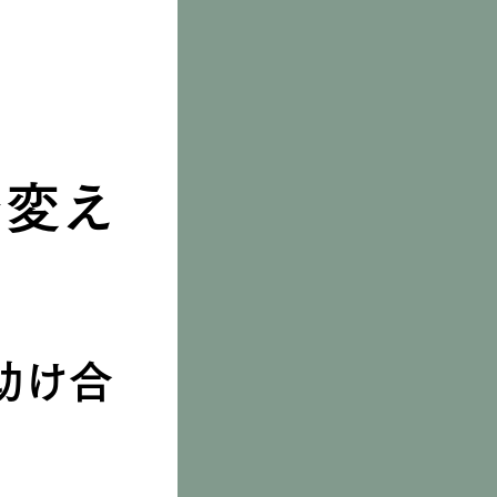
を変え
助け合