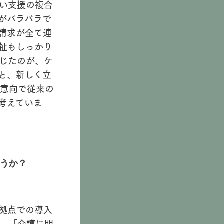
い支援の複合
がバラバラで
請求が全て連
祉もしっかり
じたのが、ケ
と、新しく立
意向で従来の
考えていま
うか？
拠点での導入
、「介護に関