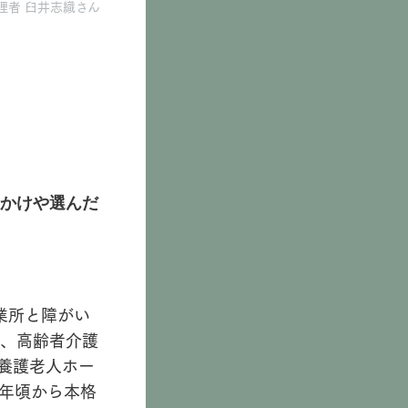
理者 臼井志織さん
っかけや選んだ
業所と障がい
、高齢者介護
養護老人ホー
9年頃から本格