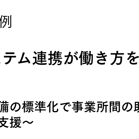
例
ステム連携が働き方
！
備の標準化で事業所間の
支援〜