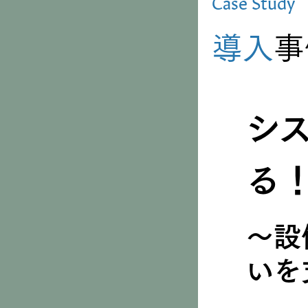
Case Study
導入
事
シ
る
〜設
いを