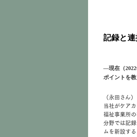
記録と連
―現在（20
ポイントを教
（永田さん）
当社がケアカ
福祉事業所の
分野では記録
ムを新設する