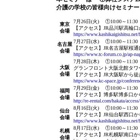
介護の学校の
皆様向けセミナー
7月26日(火)
①10:00～11:30
東京
【アクセス】JR品川駅高輪口
会場
https://www.kashikaigishitsu.net
7月27日(水)
①10:00～11:30
名古屋
【アクセス】JR名古屋駅桜通
会場
https://www.tc-forum.co.jp/ap-na
7月28日(木)
①10:00～11:30
大阪
グランフロント大阪北館タワ
会場
【アクセス】JR大阪駅から徒
https://www.kc-space.jp/conferen
7月29日(金)
①10:00～11:30
福岡
【アクセス】博多駅博多口か
会場
http://re-rental.com/hakata/access/
8月16日(火)
①10:00～11:30
仙台
【アクセス】JR仙台駅西口か
会場
https://www.kashikaigishitsu.net
8月17日(水)
①10:00～11:30
札幌
【アクセス】JR札幌駅南口か
会場