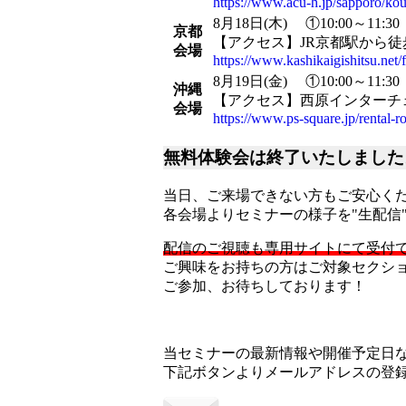
https://www.acu-h.jp/sapporo/ko
8月18日(木)
①10:00～11:30
京都
【アクセス】JR京都駅から徒
会場
https://www.kashikaigishitsu.net
8月19日(金)
①10:00～11:30
沖縄
【アクセス】西原インターチェ
会場
https://www.ps-square.jp/rental-r
無料体験会は終了いたしました
当日、ご来場できない方もご安心く
各会場よりセミナーの様子を"生配信
配信のご視聴も専用サイトにて受付
ご興味をお持ちの方はご対象セクシ
ご参加、お待ちしております！
当セミナーの最新情報や開催予定日
下記ボタンよりメールアドレスの登