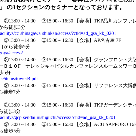
」
の3セクションのセミナー
となっております。
②13:00～14:30
③15:00～16:30
【会場】TKP品川カンファレ
から徒歩3分
/facilitys/cc-shinagawa-shinkan/access/?ctid=ad_gsa_kk_0201
②13:00～14:30
③15:00～16:30
【会場】AP名古屋 7F
口から徒歩5分
goya/access/
②13:00～14:30
③15:00～16:30
【会場】グランフロント大
ーＢ１０F ナレッジキャピタルカンファレンスルームタワー
歩5分
ce/items/towerB.pdf
②13:00～14:30
③15:00～16:30
【会場】リファレンス大博多
ら徒歩7分
②13:00～14:30
③15:00～16:30
【会場】TKPガーデンシティP
ら徒歩3分
/facilitys/gcp-sendai-nishiguchi/access/?ctid=ad_gsa_kk_0201
②13:00～14:30
③15:00～16:30
【会場】ACU SAPPORO 16
ら徒歩5分