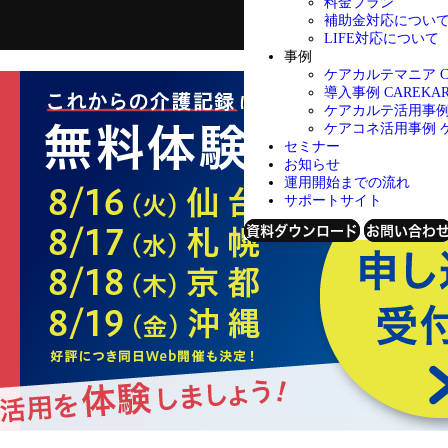
料金プラン
補助金対応につい
LIFE対応について
事例
ケアカルテマニア
導入事例
CAREK
ケアカルテ活用事
ケアコネ活用事例
セミナー
お知らせ
運用開始までの流れ
サポートサイト
資料ダウンロード
お問い合わ