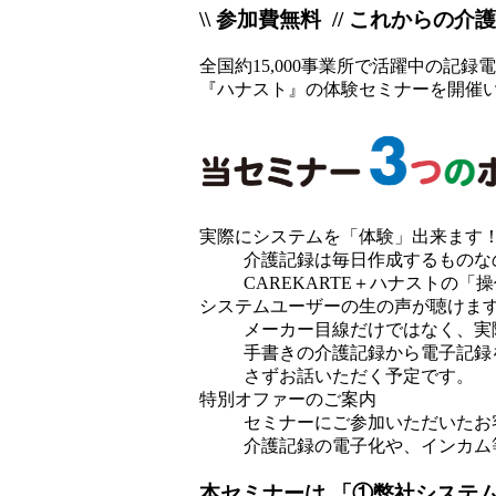
\\ 参加費無料 //
これからの介護
全国約15,000事業所で活躍中の記
『ハナスト』の体験セミナーを開催
実際にシステムを
「体験」出来ます
介護記録は毎日作成するものな
CAREKARTE＋ハナストの
システムユーザーの
生の声が聴けま
メーカー目線だけではなく、実
手書きの介護記録から電子記録
さずお話いただく予定です。
特別オファーの
ご案内
セミナーにご参加いただいたお
介護記録の電子化や、インカム
本セミナーは
「①弊社システ