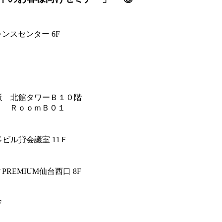
ンスセンター 6F
阪 北館タワーＢ１０階
Ｂ ＲｏｏｍＢ０１
ビル貸会議室 11Ｆ
REMIUM仙台西口 8F
F