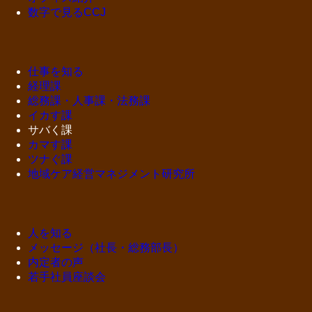
数字で見るCCJ
仕事を知る
経理課
総務課・人事課・法務課
イカす課
サバく課
カマす課
ツナぐ課
地域ケア経営マネジメント研究所
人を知る
メッセージ（社長・総務部長）
内定者の声
若手社員座談会