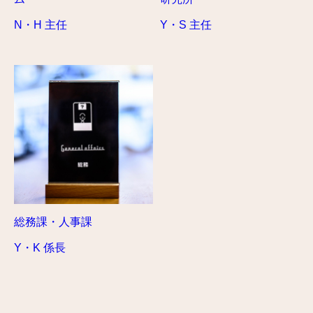
N・H 主任
Y・S 主任
総務課・人事課
Y・K 係長