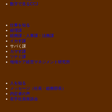
数字で見るCCJ
仕事を知る
経理課
総務課・人事課・法務課
イカす課
サバく課
カマす課
ツナぐ課
地域ケア経営マネジメント研究所
人を知る
メッセージ（社長・総務部長）
内定者の声
若手社員座談会