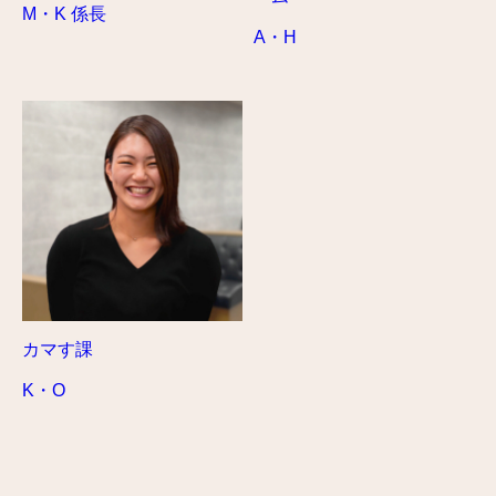
M・K 係長
A・H
カマす課
K・O