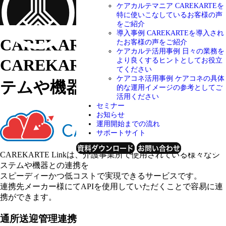
ケアカルテマニア
CAREKARTEを
特に使いこなしているお客様の声
をご紹介
導入事例
CAREKARTEを導入され
CAREKARTE Link
たお客様の声をご紹介
ケアカルテ活用事例
日々の業務を
CAREKARTEとツナがるシス
より良くするヒントとしてお役立
てください
ケアコネ活用事例
ケアコネの具体
テムや機器
的な運用イメージの参考としてご
活用ください
セミナー
お知らせ
運用開始までの流れ
サポートサイト
資料ダウンロード
お問い合わせ
CAREKARTE Linkは、介護事業所で使用されている様々なシ
ステムや機器との連携を
スピーディーかつ低コストで実現できるサービスです。
連携先メーカー様にてAPIを使用していただくことで容易に連
携ができます。
通所送迎管理連携