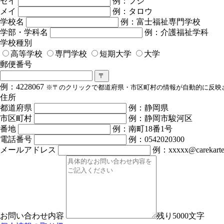
セイ
例：フジ
メイ
例：タロウ
学校名
例：富士福祉専門学校
学部・学科名
例：介護福祉学科
学校種別
高等学校
専門学校
短期大学
大学
郵便番号
〒
例：4228067
※〒のクリックで都道府県・市区町村の情報が自動的に反映
住所
都道府県
例：静岡県
市区町村
例：静岡市駿河区
番地
例：南町18番1号
電話番号
例：0542020300
メールアドレス
例：xxxxx@carekarte
お問い合わせ内容
残り5000文字