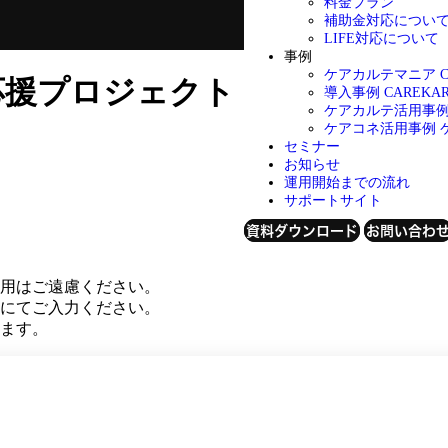
料金プラン
補助金対応につい
LIFE対応について
事例
ケアカルテマニア
応援プロジェクト についての問
導入事例
CAREK
ケアカルテ活用事
ケアコネ活用事例
セミナー
お知らせ
運用開始までの流れ
サポートサイト
資料ダウンロード
お問い合わ
用はご遠慮ください。
にてご入力ください。
ます。