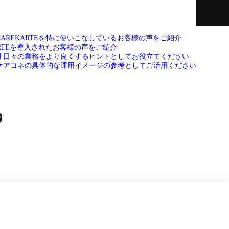
て
CAREKARTEを特に使いこなしているお客様の声をご紹介
い合わせ
ARTEを導入されたお客様の声をご紹介
例
日々の業務をより良くするヒントとしてお役立てください
ケアコネの具体的な運用イメージの参考としてご活用ください
せ