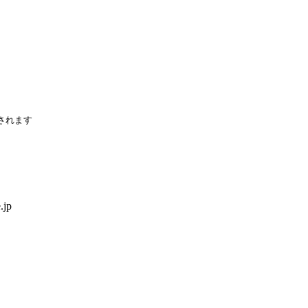
されます
.jp