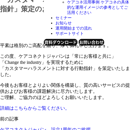
ケアコネ活用事例
ケアコネの具体
指針」策定のお知らせ
的な運用イメージの参考としてご
活用ください
セミナー
お知らせ
運用開始までの流れ
2021年8月2日
サポートサイト
資料ダウンロード
お問い合わせ
平素は格別のご高配を賜り、厚く御礼申し上げます。
この度、ケアコネクトジャパンは「常にお客様と共に」
「Change the industry」を実現するために
「カスタマーハラスメントに対する行動指針」を策定いたしま
した。
今後もお客様とよりよい関係を構築し、質の高いサービスの提
供およびお客様の課題解決に尽力いたします。
ご理解、ご協力のほどよろしくお願いいたします。
詳細はこちらからご覧ください。
前の記事
ケアコネクトジャパン 設立1周年のご挨拶