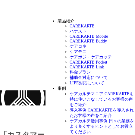
製品紹介
CAREKARTE
ハナスト
CAREKARTE Mobile
CAREKARTE Buddy
ケアコネ
ケアモニ
ケアポジ・ケアカッテ
CAREKARTE Pocket
CAREKARTE Link
料金プラン
補助金対応について
LIFE対応について
事例
ケアカルテマニア
CAREKARTEを
特に使いこなしているお客様の声
をご紹介
導入事例
CAREKARTEを導入され
お知らせ
たお客様の声をご紹介
ケアカルテ活用事例
日々の業務を
より良くするヒントとしてお役立
てください
「カスタマーハラスメントに対する行動