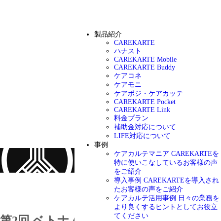
製品紹介
CAREKARTE
ハナスト
CAREKARTE Mobile
CAREKARTE Buddy
ケアコネ
ケアモニ
ケアポジ・ケアカッテ
CAREKARTE Pocket
CAREKARTE Link
料金プラン
補助金対応について
LIFE対応について
事例
ケアカルテマニア
CAREKARTEを
特に使いこなしているお客様の声
をご紹介
導入事例
CAREKARTEを導入され
お知らせ
たお客様の声をご紹介
ケアカルテ活用事例
日々の業務を
より良くするヒントとしてお役立
てください
第2回 ベトナムVinh Son教会老人ホーム