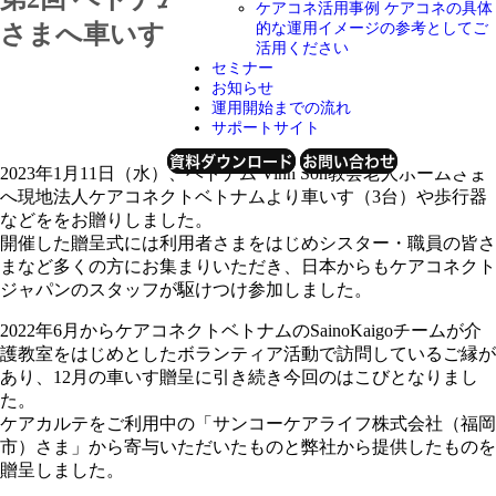
ケアコネ活用事例
ケアコネの具体
さまへ車いすをお贈りしました
的な運用イメージの参考としてご
活用ください
セミナー
お知らせ
運用開始までの流れ
2023年1月20日
サポートサイト
資料ダウンロード
お問い合わせ
2023年1月11日（水）、ベトナム Vinh Son教会老人ホームさま
へ現地法人ケアコネクトベトナムより車いす（3台）や歩行器
などををお贈りしました。
開催した贈呈式には利用者さまをはじめシスター・職員の皆さ
まなど多くの方にお集まりいただき、日本からもケアコネクト
ジャパンのスタッフが駆けつけ参加しました。
2022年6月からケアコネクトベトナムのSainoKaigoチームが介
護教室をはじめとしたボランティア活動で訪問しているご縁が
あり、12月の車いす贈呈に引き続き今回のはこびとなりまし
た。
ケアカルテをご利用中の「サンコーケアライフ株式会社（福岡
市）さま」から寄与いただいたものと弊社から提供したものを
贈呈しました。