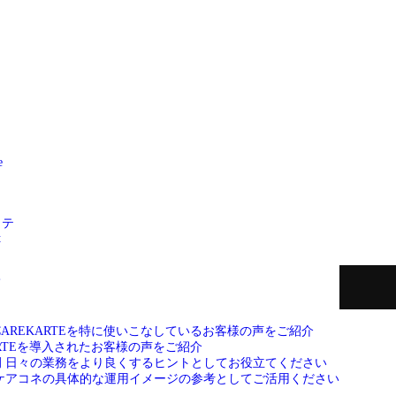
e
ッテ
t
て
CAREKARTEを特に使いこなしているお客様の声をご紹介
ARTEを導入されたお客様の声をご紹介
例
日々の業務をより良くするヒントとしてお役立てください
ケアコネの具体的な運用イメージの参考としてご活用ください