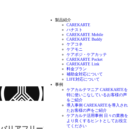
製品紹介
CAREKARTE
ハナスト
CAREKARTE Mobile
CAREKARTE Buddy
ケアコネ
ケアモニ
ケアポジ・ケアカッテ
CAREKARTE Pocket
CAREKARTE Link
料金プラン
補助金対応について
LIFE対応について
事例
ケアカルテマニア
CAREKARTEを
特に使いこなしているお客様の声
をご紹介
導入事例
CAREKARTEを導入され
お知らせ
たお客様の声をご紹介
ケアカルテ活用事例
日々の業務を
より良くするヒントとしてお役立
てください
バリアフリー2026に出展します