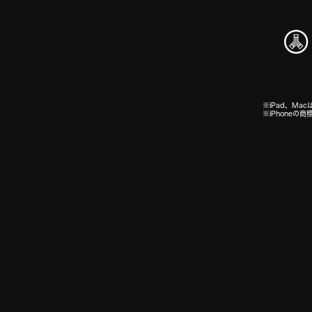
※iPad、Macは
※iPhone