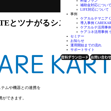
料金プラン
補助金対応につい
LIFE対応について
事例
ケアカルテマニア
ARTEとツナがるシステムや機器
導入事例
CAREK
ケアカルテ活用事
ケアコネ活用事例
セミナー
お知らせ
運用開始までの流れ
サポートサイト
資料ダウンロード
お問い合わ
システムや機器との連携を
携ができます。