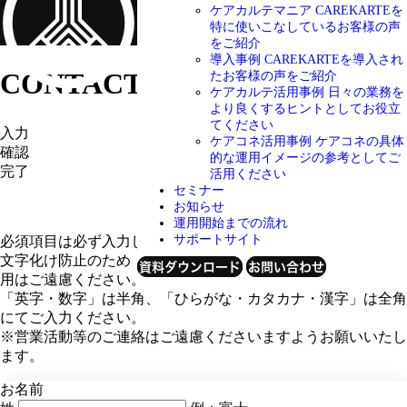
ケアカルテマニア
CAREKARTEを
特に使いこなしているお客様の声
をご紹介
導入事例
CAREKARTEを導入され
CONTACT
お問い合わせ
たお客様の声をご紹介
ケアカルテ活用事例
日々の業務を
より良くするヒントとしてお役立
てください
入力
ケアコネ活用事例
ケアコネの具体
確認
的な運用イメージの参考としてご
完了
活用ください
セミナー
お知らせ
運用開始までの流れ
サポートサイト
必須項目は必ず入力してください。
文字化け防止のため「半角カタカナ」「特殊記号・外字」の使
資料ダウンロード
お問い合わせ
用はご遠慮ください。
「英字・数字」は半角、「ひらがな・カタカナ・漢字」は全角
にてご入力ください。
※営業活動等のご連絡はご遠慮くださいますようお願いいたし
ます。
お名前