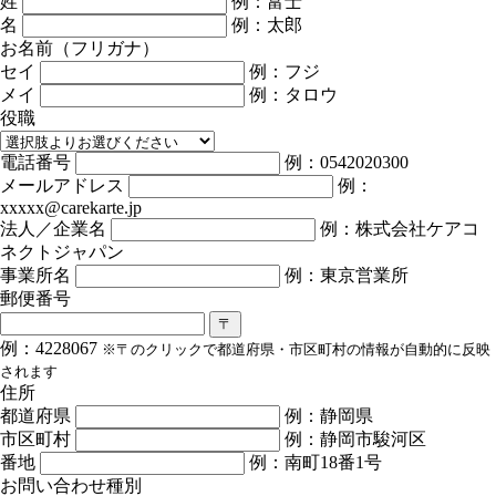
姓
例：富士
名
例：太郎
お名前（フリガナ）
セイ
例：フジ
メイ
例：タロウ
役職
電話番号
例：0542020300
メールアドレス
例：
xxxxx@carekarte.jp
法人／企業名
例：株式会社ケアコ
ネクトジャパン
事業所名
例：東京営業所
郵便番号
〒
例：4228067
※〒のクリックで都道府県・市区町村の情報が自動的に反映
されます
住所
都道府県
例：静岡県
市区町村
例：静岡市駿河区
番地
例：南町18番1号
お問い合わせ種別