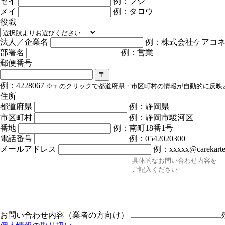
セイ
例：フジ
メイ
例：タロウ
役職
法人／企業名
例：株式会社ケアコ
部署名
例：営業
郵便番号
〒
例：4228067
※〒のクリックで都道府県・市区町村の情報が自動的に反映
住所
都道府県
例：静岡県
市区町村
例：静岡市駿河区
番地
例：南町18番1号
電話番号
例：0542020300
メールアドレス
例：xxxxx@carekarte
お問い合わせ内容（業者の方向け）