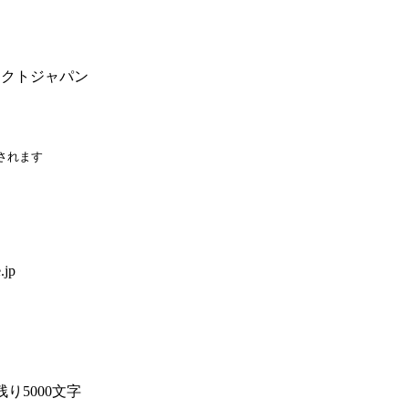
ネクトジャパン
されます
.jp
残り5000文字