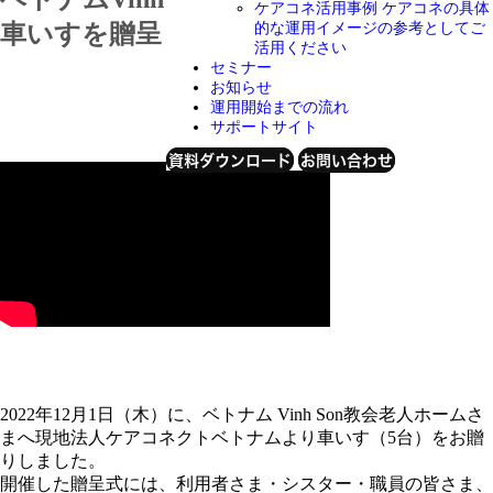
ケアコネ活用事例
ケアコネの具体
車いすを贈呈しました
的な運用イメージの参考としてご
活用ください
セミナー
お知らせ
運用開始までの流れ
2022年12月1日
サポートサイト
資料ダウンロード
お問い合わせ
2022年12月1日（木）に、ベトナム Vinh Son教会老人ホームさ
まへ現地法人ケアコネクトベトナムより車いす（5台）をお贈
りしました。
開催した贈呈式には、利用者さま・シスター・職員の皆さま、