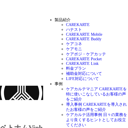
製品紹介
CAREKARTE
ハナスト
CAREKARTE Mobile
CAREKARTE Buddy
ケアコネ
ケアモニ
ケアポジ・ケアカッテ
CAREKARTE Pocket
CAREKARTE Link
料金プラン
補助金対応について
LIFE対応について
事例
ケアカルテマニア
CAREKARTEを
特に使いこなしているお客様の声
をご紹介
導入事例
CAREKARTEを導入され
お知らせ
たお客様の声をご紹介
ケアカルテ活用事例
日々の業務を
より良くするヒントとしてお役立
てください
ベトナムVinh Son教会老人ホームさまへ