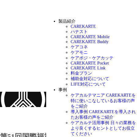
製品紹介
CAREKARTE
ハナスト
CAREKARTE Mobile
CAREKARTE Buddy
ケアコネ
ケアモニ
ケアポジ・ケアカッテ
CAREKARTE Pocket
CAREKARTE Link
料金プラン
補助金対応について
LIFE対応について
事例
ケアカルテマニア
CAREKARTEを
特に使いこなしているお客様の声
をご紹介
導入事例
CAREKARTEを導入され
お知らせ
たお客様の声をご紹介
ケアカルテ活用事例
日々の業務を
より良くするヒントとしてお役立
てください
第51回国際福祉機器展 H.C.R.2024 に出展