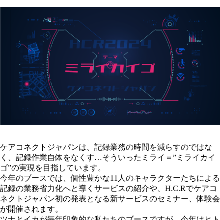
ケアコネクトジャパンは、記録業務の時間を減らすのではな
く、記録作業自体をなくす…そういったミライ＝”ミライカイ
ゴ”の実現を目指しています。
今年のブースでは、個性豊かな11人のキャラクターたちによる
記録の業務省力化へと導くサービスの紹介や、H.C.Rでケアコ
ネクトジャパン初の発表となる新サービスのセミナー、体験会
が開催されます。
ツナとイカが毎年印象的な私たちのブースですが、今年はヒト