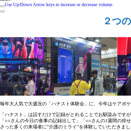
Use Up/Down Arrow keys to increase or decrease volume.
２つの
毎年大人気で大盛況の「ハナスト体験会」に、今年はケアポケ
「ハナスト」は話すだけで記録がとれることでお馴染みですが
「○○さんの今日の食事の記録出して」「○○さんの1週間の
さった多くの来場者に”介護のミライ”を体験していただきまし