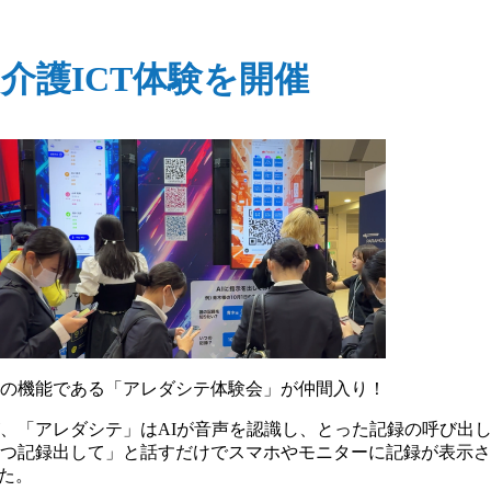
介護ICT体験を開催
の機能である「アレダシテ体験会」が仲間入り！
、「アレダシテ」はAIが音声を認識し、とった記録の呼び出
排せつ記録出して」と話すだけでスマホやモニターに記録が表示
た。