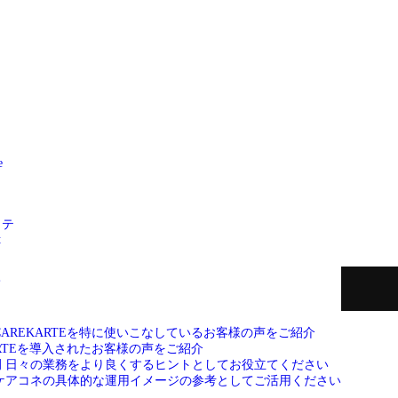
e
ッテ
t
て
CAREKARTEを特に使いこなしているお客様の声をご紹介
ARTEを導入されたお客様の声をご紹介
例
日々の業務をより良くするヒントとしてお役立てください
ケアコネの具体的な運用イメージの参考としてご活用ください