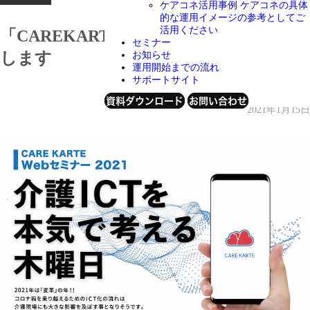
ケアコネ活用事例
ケアコネの具体
的な運用イメージの参考としてご
活用ください
「CAREKARTE Webセミナー2021」開催
セミナー
します
お知らせ
運用開始までの流れ
サポートサイト
資料ダウンロード
お問い合わせ
2021年1月15日