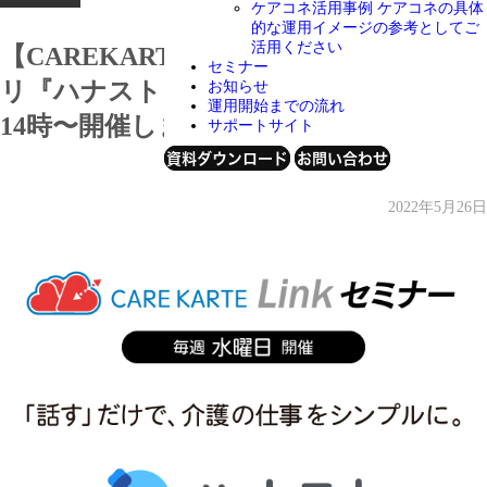
ケアコネ活用事例
ケアコネの具体
的な運用イメージの参考としてご
活用ください
【CAREKARTE Linkセミナー】AIアプ
セミナー
リ『ハナスト』のセミナーを毎週水曜日
お知らせ
運用開始までの流れ
14時〜開催します！
サポートサイト
資料ダウンロード
お問い合わせ
2022年5月26日