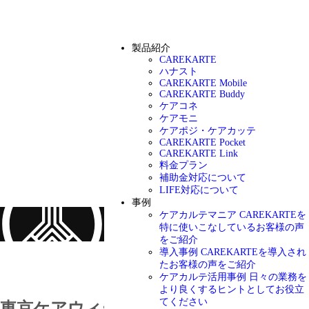
製品紹介
CAREKARTE
ハナスト
CAREKARTE Mobile
CAREKARTE Buddy
ケアコネ
ケアモニ
ケアポジ・ケアカッテ
CAREKARTE Pocket
CAREKARTE Link
料金プラン
補助金対応について
LIFE対応について
事例
ケアカルテマニア
CAREKARTEを
特に使いこなしているお客様の声
をご紹介
導入事例
CAREKARTEを導入され
お知らせ
たお客様の声をご紹介
ケアカルテ活用事例
日々の業務を
より良くするヒントとしてお役立
てください
東京ケアウィーク’23に出展します