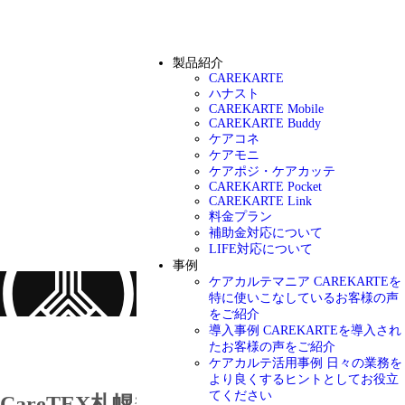
製品紹介
CAREKARTE
ハナスト
CAREKARTE Mobile
CAREKARTE Buddy
ケアコネ
ケアモニ
ケアポジ・ケアカッテ
CAREKARTE Pocket
CAREKARTE Link
料金プラン
補助金対応について
LIFE対応について
事例
ケアカルテマニア
CAREKARTEを
特に使いこなしているお客様の声
をご紹介
導入事例
CAREKARTEを導入され
お知らせ
たお客様の声をご紹介
ケアカルテ活用事例
日々の業務を
より良くするヒントとしてお役立
てください
CareTEX札幌’23に出展します