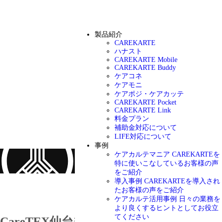
製品紹介
CAREKARTE
ハナスト
CAREKARTE Mobile
CAREKARTE Buddy
ケアコネ
ケアモニ
ケアポジ・ケアカッテ
CAREKARTE Pocket
CAREKARTE Link
料金プラン
補助金対応について
LIFE対応について
事例
ケアカルテマニア
CAREKARTEを
特に使いこなしているお客様の声
をご紹介
導入事例
CAREKARTEを導入され
お知らせ
たお客様の声をご紹介
ケアカルテ活用事例
日々の業務を
より良くするヒントとしてお役立
てください
CareTEX仙台’23に出展します