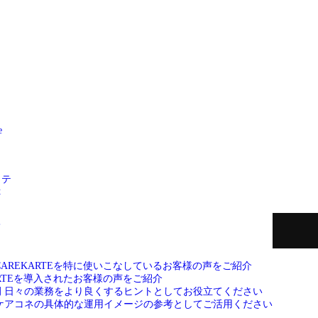
e
ッテ
t
て
CAREKARTEを特に使いこなしているお客様の声をご紹介
ARTEを導入されたお客様の声をご紹介
例
日々の業務をより良くするヒントとしてお役立てください
ケアコネの具体的な運用イメージの参考としてご活用ください