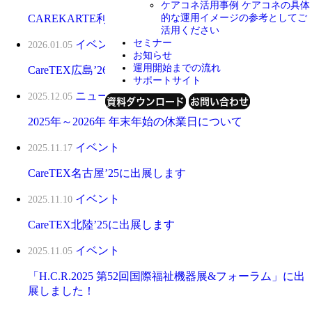
ケアコネ活用事例
ケアコネの具体
的な運用イメージの参考としてご
CAREKARTE利用規約の改訂
活用ください
セミナー
イベント
2026.01.05
お知らせ
運用開始までの流れ
CareTEX広島’26に出展します
サポートサイト
ニュース
2025.12.05
資料ダウンロード
お問い合わせ
2025年～2026年 年末年始の休業日について
イベント
2025.11.17
CareTEX名古屋’25に出展します
イベント
2025.11.10
CareTEX北陸’25に出展します
イベント
2025.11.05
「H.C.R.2025 第52回国際福祉機器展&フォーラム」に出
展しました！