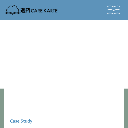
Vol.
TUNAgu
IKAsu
IKAsu
TUNAgu
Vol.
Case Study